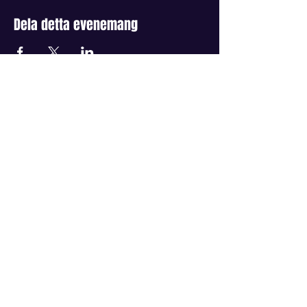
Dela detta evenemang
FYRIS COMEDY
Stand up-klubb i Uppsala
Köp biljetter >
Se vägbeskrivningar >
Kontakta oss>
Prenumerera på vårt nyhetsbrev >
©2024 av FYRIS Comedy